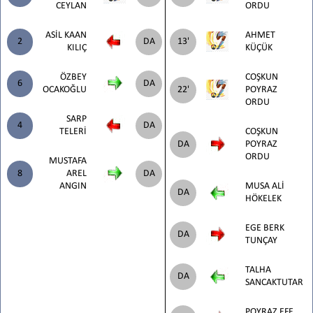
CEYLAN
ORDU
ASİL KAAN
AHMET
2
DA
13'
KILIÇ
KÜÇÜK
ÖZBEY
COŞKUN
6
DA
OCAKOĞLU
22'
POYRAZ
ORDU
SARP
4
DA
TELERİ
COŞKUN
DA
POYRAZ
ORDU
MUSTAFA
8
AREL
DA
ANGIN
MUSA ALİ
DA
HÖKELEK
EGE BERK
DA
TUNÇAY
TALHA
DA
SANCAKTUTAR
POYRAZ EFE