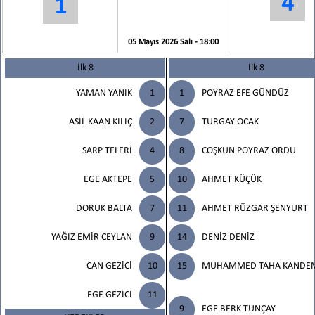
4
1
05 Mayıs 2026 Salı - 18:00
İlk 8
İlk 8
YAMAN YANIK
1
1
POYRAZ EFE GÜNDÜZ
ASİL KAAN KILIÇ
2
7
TURGAY OCAK
SARP TELERİ
4
8
COŞKUN POYRAZ ORDU
EGE AKTEPE
5
10
AHMET KÜÇÜK
DORUK BALTA
7
11
AHMET RÜZGAR ŞENYURT
YAĞIZ EMİR CEYLAN
9
14
DENİZ DENİZ
CAN GEZİCİ
10
15
MUHAMMED TAHA KANDE
EGE GEZİCİ
11
9
EGE BERK TUNÇAY