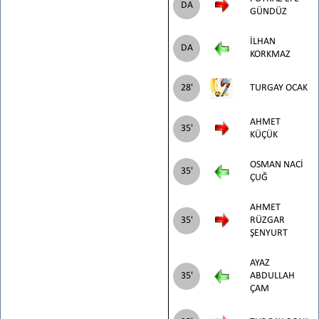
DA
GÜNDÜZ
İLHAN
DA
KORKMAZ
28'
TURGAY OCAK
AHMET
35'
KÜÇÜK
OSMAN NACİ
35'
ÇUĞ
AHMET
35'
RÜZGAR
ŞENYURT
AYAZ
35'
ABDULLAH
ÇAM