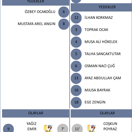
YEDEKLER
YEDEKLER
ÖZBEY OCAKOĞLU
6
12
İLHAN KORKMAZ
MUSTAFA AREL ANGIN
8
3
TOPRAK OCAK
4
MUSA ALİ HÖKELEK
5
TALHA SANCAKTUTAR
6
OSMAN NACİ ÇUĞ
13
AYAZ ABDULLAH ÇAM
16
MJUSA BAYRAK
18
EGE ZENGİN
OLAYLAR
OLAYLAR
YAĞIZ
COŞKUN
9
EMİR
7'
11'
POYRAZ