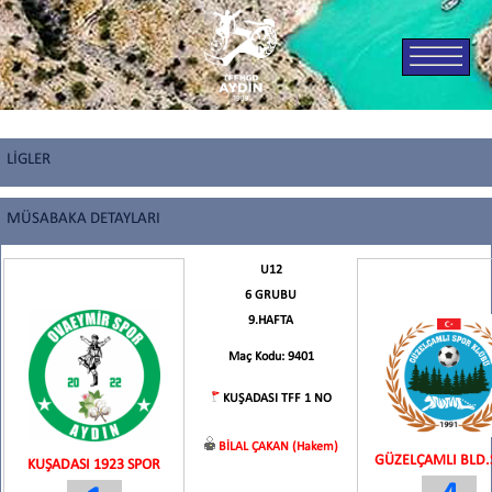
LİGLER
MÜSABAKA DETAYLARI
U12
6 GRUBU
9.HAFTA
Maç Kodu: 9401
KUŞADASI TFF 1 NO
BİLAL ÇAKAN (Hakem)
GÜZELÇAMLI BLD.
KUŞADASI 1923 SPOR