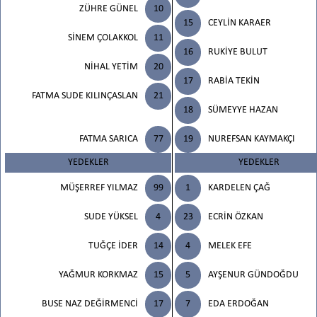
ZÜHRE GÜNEL
10
15
CEYLİN KARAER
SİNEM ÇOLAKKOL
11
16
RUKİYE BULUT
NİHAL YETİM
20
17
RABİA TEKİN
FATMA SUDE KILINÇASLAN
21
18
SÜMEYYE HAZAN
FATMA SARICA
77
19
NUREFSAN KAYMAKÇI
YEDEKLER
YEDEKLER
MÜŞERREF YILMAZ
99
1
KARDELEN ÇAĞ
SUDE YÜKSEL
4
23
ECRİN ÖZKAN
TUĞÇE İDER
14
4
MELEK EFE
YAĞMUR KORKMAZ
15
5
AYŞENUR GÜNDOĞDU
BUSE NAZ DEĞİRMENCİ
17
7
EDA ERDOĞAN