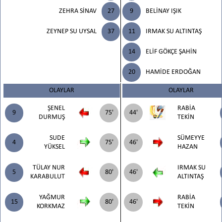
ZEHRA SİNAV
27
9
BELİNAY IŞIK
ZEYNEP SU UYSAL
37
11
IRMAK SU ALTINTAŞ
14
ELİF GÖKÇE ŞAHİN
20
HAMİDE ERDOĞAN
OLAYLAR
OLAYLAR
ŞENEL
RABİA
9
75'
44'
DURMUŞ
TEKİN
SUDE
SÜMEYYE
4
75'
46'
YÜKSEL
HAZAN
TÜLAY NUR
IRMAK SU
5
80'
46'
KARABULUT
ALTINTAŞ
YAĞMUR
RABİA
15
80'
46'
KORKMAZ
TEKİN