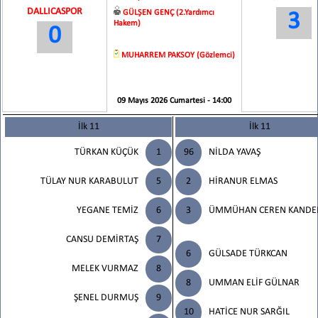
DALLICASPOR
GÜLŞEN GENÇ (2.Yardımcı
3
Hakem)
0
MUHARREM PAKSOY (Gözlemci)
09 Mayıs 2026 Cumartesi - 14:00
İlk 11
İlk 11
TÜRKAN KÜÇÜK
1
96
NİLDA YAVAŞ
TÜLAY NUR KARABULUT
5
2
HİRANUR ELMAS
YEGANE TEMİZ
6
3
ÜMMÜHAN CEREN KANDE
CANSU DEMİRTAŞ
7
6
GÜLSADE TÜRKCAN
MELEK VURMAZ
8
8
UMMAN ELİF GÜLNAR
ŞENEL DURMUŞ
9
10
HATİCE NUR SARĞIL