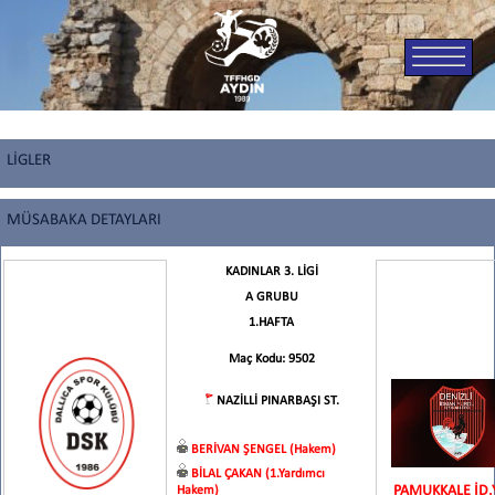
LİGLER
MÜSABAKA DETAYLARI
KADINLAR 3. LİGİ
A GRUBU
1.HAFTA
Maç Kodu: 9502
NAZİLLİ PINARBAŞI ST.
BERİVAN ŞENGEL (Hakem)
BİLAL ÇAKAN (1.Yardımcı
PAMUKKALE İD.
Hakem)